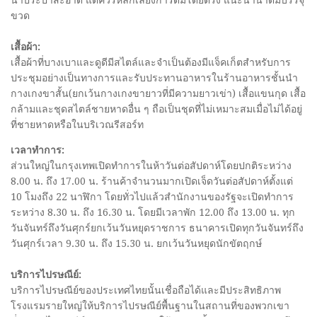
น้ำประปาสะอาด แต่ควรหลีกเลี่ยงการดื่มโดยตรง แนะนำน้ำดื่มบรรจุ
ขวด
เสื้อผ้า:
เสื้อผ้าที่บางเบาและดูดีมีสไตล์และจำเป็นต้องมีแจ็คเก็ตสำหรับการ
ประชุมอย่างเป็นทางการและรับประทานอาหารในร้านอาหารชั้นนำ
กางเกงขาสั้น(ยกเว้นกางเกงขายาวที่มีความยาวเข่า) เสื้อแขนกุด เสื้อ
กล้ามและชุดสไตล์ชายหาดอื่น ๆ ถือเป็นชุดที่ไม่เหมาะสมเมื่อไม่ได้อยู่
ที่ชายหาดหรือในบริเวณรีสอร์ท
เวลาทำการ:
ส่วนใหญ่ในกรุงเทพเปิดทำการในห้าวันต่อสัปดาห์โดยปกติระหว่าง
8.00 น. ถึง 17.00 น. ร้านค้าจำนวนมากเปิดเจ็ดวันต่อสัปดาห์ตั้งแต่
10 โมงถึง 22 นาฬิกา โดยทั่วไปแล้วสำนักงานของรัฐจะเปิดทำการ
ระหว่าง 8.30 น. ถึง 16.30 น. โดยมีเวลาพัก 12.00 ถึง 13.00 น. ทุก
วันจันทร์ถึงวันศุกร์ยกเว้นวันหยุดราชการ ธนาคารเปิดทุกวันจันทร์ถึง
วันศุกร์เวลา 9.30 น. ถึง 15.30 น. ยกเว้นวันหยุดนักขัตฤกษ์
บริการไปรษณีย์:
บริการไปรษณีย์ของประเทศไทยนั้นเชื่อถือได้และมีประสิทธิภาพ
โรงแรมรายใหญ่ให้บริการไปรษณีย์พื้นฐานในสถานที่ของพวกเขา