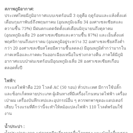
สภาพภูมิอากาศ:
ประเทศไทยมีภูมิอากาศแบบเขตร้อนมี 3 ฤดูคือ ฤดูร้อนและแห้งตั้งแต่
เดือนกุมภาพันธ์ถึงพฤษภาคม (อุณหภูมิเฉลี่ย 34 องศาเซลเซียสและ
ความชื้น 75%) มีฝนตกแดดจัดตั้งแต่เดือนมิถุนายนถึงตุลาคม
(อุณหภูมิเฉลี่ย 29 องศาเซลเซียสและความชื้น 87%) และเย็นตั้งแต่
พฤศจิกายนถึงมกราคม (อุณหภูมิอยู่ระหว่าง 32 องศาเซลเซียสถึงต่ำ
กว่า 20 องศาเซลเซียสโดยมีความชื้นลดลง) มีอุณหภูมิต่ำกว่ามากใน
ภาคเหนือและภาคตะวันออกเฉียงเหนือในช่วงกลางคืน ภาคใต้มีภูมิ
อากาศแบบป่าฝนเขตร้อนมีอุณหภูมิเฉลี่ย 28 องศาเซลเซียสเกือบ
ตลอดทั้งปี
ไฟฟ้า:
กระแสไฟฟ้าคือ 220 โวลต์ AC (50 รอบ) ทั่วประเทศ มีการใช้ปลั๊ก
และซ็อกเก็ตหลายประเภท ผู้เดินทางที่มีเครื่องโกนหนวดไฟฟ้า เครื่อง
เป่าผม เครื่องบันทึกเทปและอุปกรณ์อื่น ๆ ควรพกพาชุดอะแดปเตอร์
เสียบ โรงแรมที่ดีกว่านี้จะทำให้หม้อแปลงไฟฟ้า 110 โวลต์พร้อมใช้
งาน
น้ำประปา :