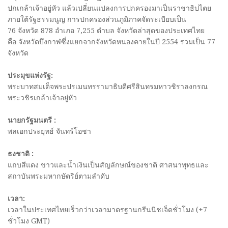
ปกเกล้าเจ้าอยู่หัว แล้วเปลี่ยนแปลงการปกครองมาเป็นราชาธิปไตย
ภายใต้รัฐธรรมนูญ การปกครองส่วนภูมิภาคจัดระเบียบเป็น
76 จังหวัด 878 อำเภอ 7,255 ตำบล จังหวัดล่าสุดของประเทศไทย
คือ จังหวัดบึงกาฬซึ่งแยกจากจังหวัดหนองคายในปี 2554 รวมเป็น 77
จังหวัด
ประมุขแห่งรัฐ:
พระบาทสมเด็จพระปรเมนทรรามาธิบดีศรีสินทรมหาวชิราลงกรณ
พระวชิรเกล้าเจ้าอยู่หัว
นายกรัฐมนตรี :
พลเอกประยุทธ์ จันทร์โอชา
ธงชาติ :
แถบสีแดง ขาวและน้ำเงินเป็นสัญลักษณ์ของชาติ ศาสนาพุทธและ
สถาบันพระมหากษัตริย์ตามลำดับ
เวลา:
เวลาในประเทศไทยเร็วกว่าเวลามาตรฐานกรีนนิชเจ็ดชั่วโมง (+7
ชั่วโมง GMT)