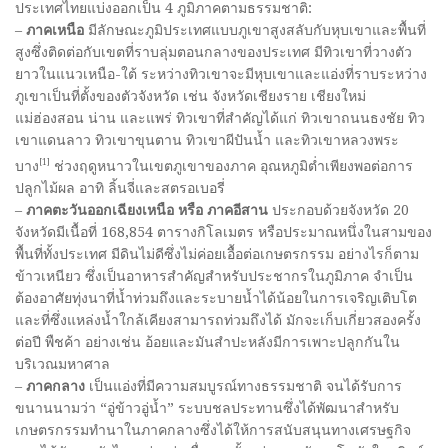
ประเทศไทยแบ่งออกเป็น 4 ภูมิภาคตามธรรมชาติ:
–
ภาคเหนือ
มีลักษณะภูมิประเทศแบบภูเขาสูงสลับกับหุบเขาและพื้นที่
สูงซึ่งติดต่อกับเขตที่ราบลุ่มตอนกลางของประเทศ มีทิวเขาที่วางตัว
ยาวในแนวเหนือ-ใต้ ระหว่างทิวเขาจะมีหุบเขาและแอ่งที่ราบระหว่าง
ภูเขาเป็นที่ตั้งของตัวจังหวัด เช่น จังหวัดเชียงราย เชียงใหม่
แม่ฮ่องสอน น่าน และแพร่ ทิวเขาที่สำคัญได้แก่ ทิวเขาถนนธงชัย ทิว
เขาแดนลาว ทิวเขาขุนตาน ทิวเขาผีปันน้ำ และทิวเขาหลวงพระ
[1]
บาง
ช่วงฤดูหนาวในเขตภูเขาของภาค อุณหภูมิต่ำเพียงพอต่อการ
ปลูกไม้ผล อาทิ ลิ้นจี่และสตรอเบอรี่
–
ภาคตะวันออกเฉียงเหนือ หรือ ภาคอีสาน
ประกอบด้วยจังหวัด 20
จังหวัดมีเนื้อที่ 168,854 ตารางกิโลเมตร หรือประมาณหนึ่งในสามของ
พื้นที่ทั้งประเทศ มีดินไม่ดีซึ่งไม่ค่อยเอื้อต่อเกษตรกรรม อย่างไรก็ตาม
ข้าวเหนียว ซึ่งเป็นอาหารสำคัญสำหรับประชากรในภูมิภาค จำเป็น
ต้องอาศัยทุ่งนาที่น้ำท่วมถึงและระบายน้ำได้น้อยในการเจริญเติบโต
และที่ซึ่งแหล่งน้ำใกล้เคียงสามารถท่วมถึงได้ มักจะเก็บเกี่ยวสองครั้ง
ต่อปี พืชค้า อย่างเช่น อ้อยและมันสำปะหลังมีการเพาะปลูกกันใน
บริเวณมหาศาล
–
ภาคกลาง
เป็นแอ่งที่มีความสมบูรณ์ทางธรรมชาติ จนได้รับการ
ขนานนามว่า “อู่ข้าวอู่น้ำ” ระบบชลประทานซึ่งได้พัฒนาสำหรับ
เกษตรกรรมทำนาในภาคกลางซึ่งได้ให้การสนับสนุนทางเศรษฐกิจ