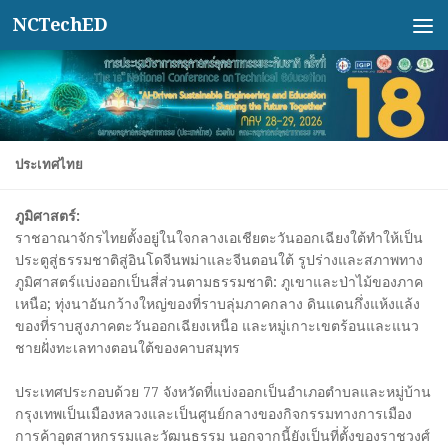
NCTechED
Skip to content
ประเทศไทย
ภูมิศาสตร์:
ราชอาณาจักรไทยตั้งอยู่ในใจกลางเอเชียตะวันออกเฉียงใต้ทำให้เป็น
ประตูสู่ธรรมชาติสู่อินโดจีนพม่าและจีนตอนใต้ รูปร่างและสภาพทาง
ภูมิศาสตร์แบ่งออกเป็นสี่ส่วนตามธรรมชาติ: ภูเขาและป่าไม้ของภาค
เหนือ; ทุ่งนาอันกว้างใหญ่ของที่ราบลุ่มภาคกลาง ดินแดนกึ่งแห้งแล้ง
ของที่ราบสูงภาคตะวันออกเฉียงเหนือ และหมู่เกาะเขตร้อนและแนว
ชายฝั่งทะเลทางตอนใต้ของคาบสมุทร
ประเทศประกอบด้วย 77 จังหวัดที่แบ่งออกเป็นอำเภอตำบลและหมู่บ้าน
กรุงเทพเป็นเมืองหลวงและเป็นศูนย์กลางของกิจกรรมทางการเมือง
การค้าอุตสาหกรรมและวัฒนธรรม นอกจากนี้ยังเป็นที่ตั้งของราชวงศ์