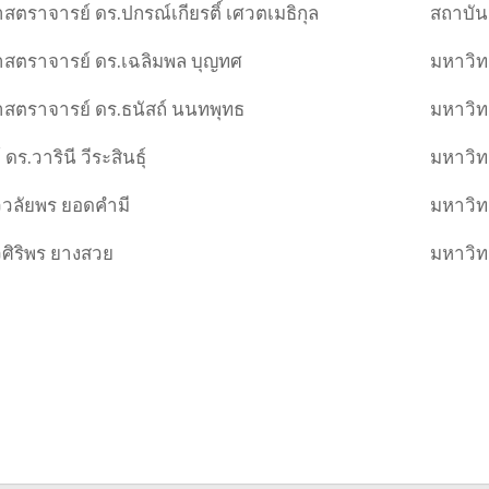
ศาสตราจารย์ ดร.ปกรณ์เกียรติ์ เศวตเมธิกุล
สถาบัน
ศาสตราจารย์ ดร.เฉลิมพล บุญทศ
มหาวิท
ศาสตราจารย์ ดร.ธนัสถ์ นนทพุทธ
มหาวิท
ดร.วารินี วีระสินธุ์
มหาวิ
วลัยพร ยอดคำมี
มหาวิท
ศิริพร ยางสวย
มหาวิท