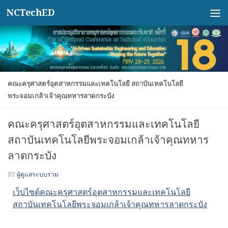
NCTechED
Skip to content
คณะครุศาสตร์อุตสาหกรรมและเทคโนโลยี สถาบันเทคโนโลยี
พระจอมเกล้าเจ้าคุณทหารลาดกระบัง
คณะครุศาสตร์อุตสาหกรรมและเทคโนโลยี
สถาบันเทคโนโลยีพระจอมเกล้าเจ้าคุณทหาร
ลาดกระบัง
BY
ผู้ดูแลระบบร่วม
เว็บไซต์คณะครุศาสตร์อุตสาหกรรมและเทคโนโลยี
สถาบันเทคโนโลยีพระจอมเกล้าเจ้าคุณทหารลาดกระบัง