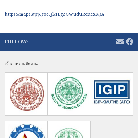
https://maps.app.goo.gl/1LgZGWuduRenexRQA
FOLLOW:
เจ้าภาพร่วมจัดงาน