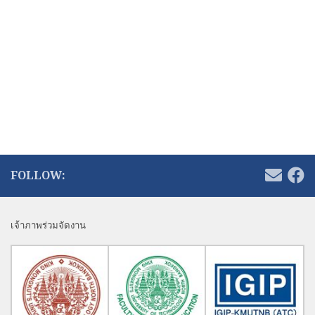
ส่งผลงานวิจัยฉบับสมบูรณ์ (Submission of Final Manuscript)
:
30 เมษายน 2569
ลงทะเบียนและค่าธรรมเนียม (Registration and Fees)
:
8 พฤษภาคม 2569
วันที่จัดประชุมวิชาการ (conference date)
:
28 – 29 พฤษภาคม 2569
FOLLOW:
เจ้าภาพร่วมจัดงาน