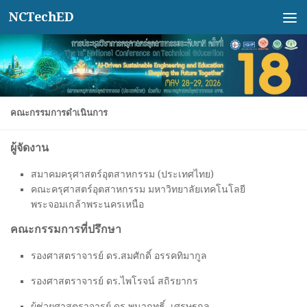
NCTechED
Skip to content
คณะกรรมการดำเนินการ
ผู้จัดงาน
สมาคมครุศาสตร์อุตสาหกรรม (ประเทศไทย)
คณะครุศาสตร์อุตสาหกรรม มหาวิทยาลัยเทคโนโลยี
พระจอมเกล้าพระนครเหนือ
คณะกรรมการที่ปรึกษา
รองศาสตราจารย์ ดร.สมศักดิ์ อรรคทิมากูล
รองศาสตราจารย์ ดร.ไพโรจน์ สถิรยากร
ผู้ช่วยศาสตราจารย์ ดร.พนาฤทธิ์ เศรษฐกุล